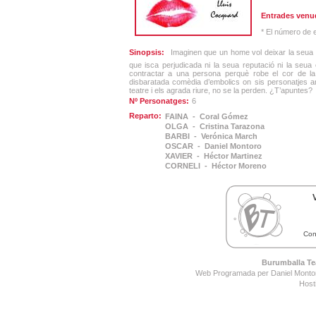
Entrades venu
* El número de 
Sinopsis:
Imaginen que un home vol deixar la seua d
que isca perjudicada ni la seua reputació ni la seua
contractar a una persona perquè robe el cor de la 
disbaratada comèdia d’embolics on sis personatjes anir
teatre i els agrada riure, no se la perden. ¿T’apuntes?
Nº Personatges:
6
Reparto:
FAINA - Coral Gómez
OLGA - Cristina Tarazona
BARBI - Verónica March
OSCAR - Daniel Montoro
XAVIER - Héctor Martinez
CORNELI - Héctor Moreno
Con
Burumballa Tea
Web Programada per Daniel Montor
Host