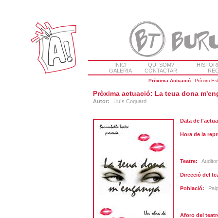
INICI
QUI SOM?
HISTOR
GALERIA
CONTACTAR
REG
Pròxima Actuació
Pròxim Es
Pròxima actuació: La teua dona m'e
Autor:
Lluís Coquard
Data de l'actua
Hora de la rep
Teatre:
Auditor
Direcció del te
Població:
Paip
Aforo del teatr