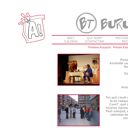
INICI
QUI SOM?
HISTOR
GALERIA
CONTACTAR
REG
Pròxima Actuació
Pròxim Est
Posar
Assimilar ca
Se
Do
Actu
Tot açò i molt
fa en cadas
Com?, què n
nostres repre
Però tranquil, 
calendari de
vin