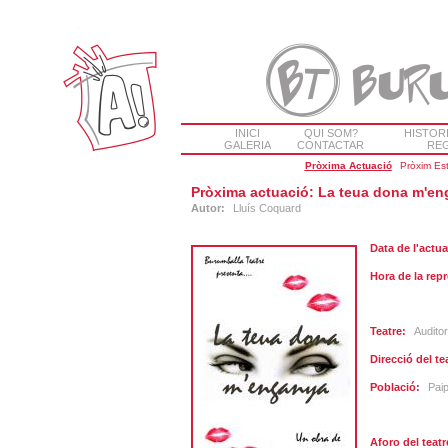
INICI
QUI SOM?
HISTOR
GALERIA
CONTACTAR
REG
Pròxima Actuació
Pròxim Es
Pròxima actuació: La teua dona m'e
Autor:
Lluís Coquard
Data de l'actua
Hora de la rep
Teatre:
Auditor
Direcció del te
Població:
Paip
Aforo del teatr